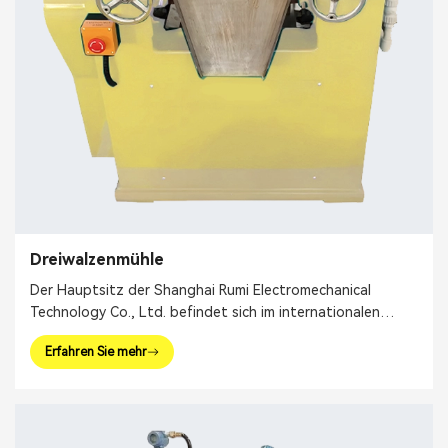
Dreiwalzenmühle
Der Hauptsitz der Shanghai Rumi Electromechanical
Technology Co., Ltd. befindet sich im internationalen
Finanzzentrum Shanghai. Wir konzentrieren uns auf die
Erfahren Sie mehr
Bereitstellung von Produktionsanlagen und ganzheitlichen
Lösungen für die Feinchemieindustrie und verwandte
Bereiche. Zu unseren Hauptprodukten gehören
Mischgeräte, Dispergiergeräte, Emulgatoren, Mühlen,
Reaktionskessel, Abfüllmaschinen usw.