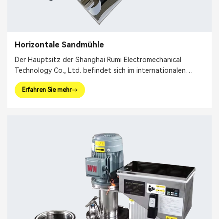
Horizontale Sandmühle
Der Hauptsitz der Shanghai Rumi Electromechanical
Technology Co., Ltd. befindet sich im internationalen
Finanzzentrum Shanghai. Wir konzentrieren uns auf die
Erfahren Sie mehr
Bereitstellung von Produktionsanlagen und ganzheitlichen
Lösungen für die Feinchemieindustrie und verwandte
Bereiche. Zu unseren Hauptprodukten gehören
Mischgeräte, Dispergiergeräte, Emulgatoren, Mühlen,
Reaktionskessel, Abfüllmaschinen usw.