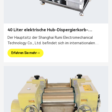
40 Liter elektrische Hub-Dispergierkorb-
Perlenmahlmühle
Der Hauptsitz der Shanghai Rumi Electromechanical
Technology Co., Ltd. befindet sich im internationalen
Finanzzentrum Shanghai. Wir konzentrieren uns auf die
Erfahren Sie mehr
Bereitstellung von Produktionsanlagen und ganzheitlichen
Lösungen für die Feinchemieindustrie und verwandte
Bereiche. Zu unseren Hauptprodukten gehören
Mischgeräte, Dispergiergeräte, Emulgatoren, Mühlen,
Reaktionskessel, Abfüllmaschinen usw.